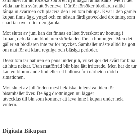
samhället
för
att
försöka
starta
ett
nytt
någon
annanstans.
Men
i
det
vilda
har
bin
svårt
att
överleva.
Därför
försöker
biodlaren
alltid
fånga
in
svärmen
och
placera
den
i
en
tom
bikupa.
Kvar
i
den
gamla
kupan
finns
ägg,
yngel
och
en
nästan
färdigutvecklad
drottning
som
snart
tar
över
efter
den
gamla.
Mot
slutet
av
juni
kan
det
finnas
ett
litet
överskott
av
honung
i
kupan,
och
då
kan
biodlaren
skörda
den
första
honungen.
Men
det
gäller
att
biodlaren
inte
tar
för
mycket.
Samhället
måste
alltid
ha
gott
om
mat
för
att
klara
regniga
och
blåsiga
perioder.
Dessutom
tar
naturen
en
paus
under
juli,
vilket
gör
det
svårt
för
bina
att
hitta
nektar.
Utan
matförråd
blir
bina
lätt
irriterade.
Men
har
de
tur
kan
en
blommande
lind
eller
ett
hallonsnår
i
närheten
rädda
situationen.
Mot
slutet
av
juli
är
den
mest
hektiska,
intensiva
tiden
för
bisamhället
över.
De
ägg
drottningen
nu
lägger
utvecklas
till
bin
som
kommer
att
leva
inne
i
kupan
under
hela
vintern.
Digitala Bikupan