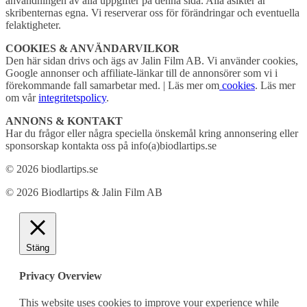
användningen av alla uppgifter på denna sida. Alla åsikter är
skribenternas egna. Vi reserverar oss för förändringar och eventuella
felaktigheter.
COOKIES & ANVÄNDARVILKOR
Den här sidan drivs och ägs av Jalin Film AB. Vi använder cookies,
Google annonser och affiliate-länkar till de annonsörer som vi i
förekommande fall samarbetar med. | Läs mer om
cookies
. Läs mer
om vår
integritetspolicy
.
ANNONS & KONTAKT
Har du frågor eller några speciella önskemål kring annonsering eller
sponsorskap kontakta oss på info(a)biodlartips.se
© 2026 biodlartips.se
© 2026 Biodlartips & Jalin Film AB
Stäng
Privacy Overview
This website uses cookies to improve your experience while