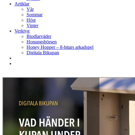
Artiklar
Vår
Sommar
Höst
Vinter
Verktyg
Biodlarväder
Honungsbörsen
Honey Hopper – 8-bitars arkadspel
Digitala Bikupan