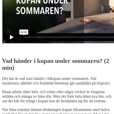
Vad händer i kupan under sommaren? (2
min)
Det
här
är
vad
som
händer
i
bikupan
under
sommaren.
När
maskrosor,
slånbär
och
fruktträd
blommar
går
samhället
på
högvarv.
Binas
arbete
sliter
hårt,
och
redan
efter
några
veckor
är
vingarna
utslitna
och
många
av
bina
dör.
Men
det
föds
hela
tiden
nya
bin,
och
om
det
blir
för
trångt
i
kupan
kan
de
bestämma
sig
för
att
svärma.
När
bina
svärmar
lämnar
drottningen
kupan
tillsammans
med
halva