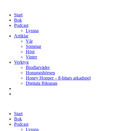
Start
Bok
Podcast
Lyssna
Artiklar
Vår
Sommar
Höst
Vinter
Verktyg
Biodlarväder
Honungsbörsen
Honey Hopper – 8-bitars arkadspel
Digitala Bikupan
Start
Bok
Podcast
Lyssna