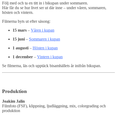
Följ med och ta en titt in i bikupan under sommaren.
Här får du se hur livet ser ut där inne – under våren, sommaren,
hösten och vintern.
Filmerna byts ut efter säsong:
15 mars
–
Våren i kupan
15 juni
–
Sommaren i kupan
1 augusti
–
Hösten i kupan
1 december
–
Vintern i kupan
Se filmerna, läs och upptäck bisamhällets år inifrån bikupan.
Produktion
Joakim
Jalin
Filmfoto (
FSF),
klippning,
ljudläggning,
mix,
colorgrading
och
produktion