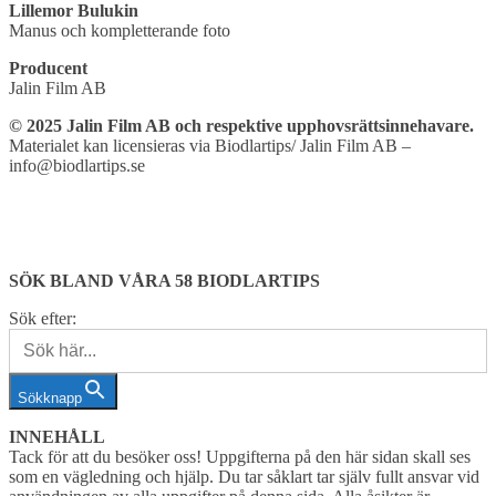
Lillemor
Bulukin
Manus
och
kompletterande
foto
Producent
Jalin
Film
AB
©
2025
Jalin
Film
AB
och
respektive
upphovsrättsinnehavare.
Materialet
kan
licensieras
via Biodlartips/
Jalin
Film
AB –
info@biodlartips.se
SÖK BLAND VÅRA 58 BIODLARTIPS
Sök efter:
Sökknapp
INNEHÅLL
Tack för att du besöker oss! Uppgifterna på den här sidan skall ses
som en vägledning och hjälp. Du tar såklart tar själv fullt ansvar vid