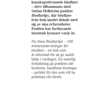
kunskapstörstande
biodlare
–
drev
tillsammans
med
Stefan
Hellström
podden
Biodlartips
,
där
biodlare
från
hela
landet
delade
med
sig
av
sina
erfarenheter.
Podden
har
fortfarande
tusentals
lyssnare
varje
år.
Nu
finns
Biodlartips –
100
minnesanteckningar
för
biodlare
–
en
bok
som
är
utformad
för
att
ge
snabb
hjälp
i
vardagen.
En
naturlig
fortsättning
på
poddens
idé:
konkreta,
handfasta
lösningar
– perfekt för den som vill ha
praktiska råd direkt.