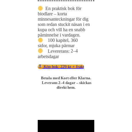
En praktisk bok för
biodlare – korta
minnesanteckningar för dig
som redan stuckit näsan i en
kupa och vill ha en snabb
påminnelse i vardagen.
100
kapitel,
360
sidor,
mjuka
pärmar
Levererans:
2–
4
arbetsdagar
Köp bok: 229 kr + frakt
Betala med Kort eller Klarna.
Leverans 2–4 dagar – skickas
direkt hem.