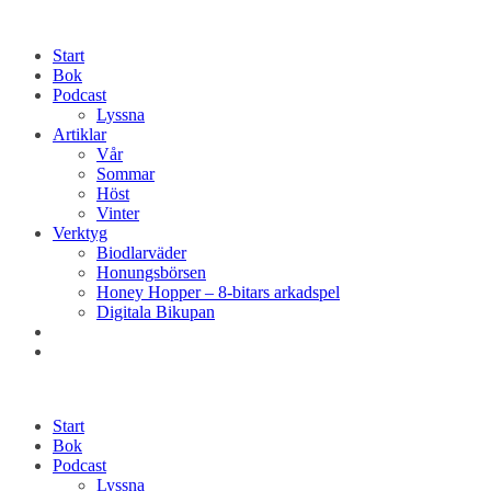
Start
Bok
Podcast
Lyssna
Artiklar
Vår
Sommar
Höst
Vinter
Verktyg
Biodlarväder
Honungsbörsen
Honey Hopper – 8-bitars arkadspel
Digitala Bikupan
Start
Bok
Podcast
Lyssna