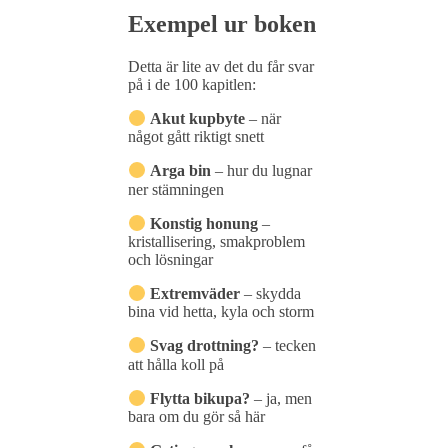
Exempel ur boken
Detta är lite av det du får svar
på i
de
100
kapitlen:
Akut
kupbyte
–
när
något
gått
riktigt
snett
Arga
bin
–
hur
du
lugnar
ner
stämningen
Konstig
honung
–
kristallisering,
smakproblem
och
lösningar
Extremväder
–
skydda
bina
vid
hetta,
kyla
och
storm
Svag
drottning?
–
tecken
att
hålla
koll
på
Flytta bi
kupa
?
–
ja,
men
bara
om
du
gör
så
här