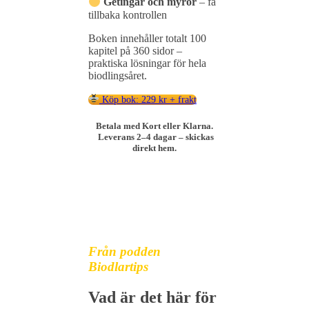
Getingar
och
myror
–
få
tillbaka
kontrollen
Boken
innehåller
totalt
100
kapitel
på
360
sidor –
praktiska
lösningar
för
hela
biodlingsåret.
Köp bok: 229 kr + frakt
Betala med Kort eller Klarna.
Leverans 2–4 dagar – skickas
direkt hem.
Från podden
Biodlartips
Vad är det här för