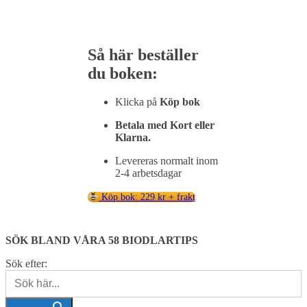
Så
här
beställer
du
boken:
Klicka
på
Köp
bok
Betala
med K
ort eller
Klarna.
Levereras normalt inom
2-4
arbetsdagar
Köp bok: 229 kr + frakt
SÖK BLAND VÅRA 58 BIODLARTIPS
Sök efter: