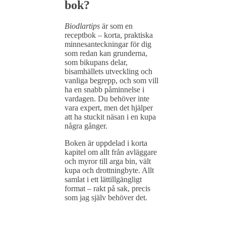
bok?
Biodlartips
är som en
receptbok – korta, praktiska
minnesanteckningar för dig
som redan kan grunderna,
som bikupans delar,
bisamhällets utveckling och
vanliga begrepp, och som vill
ha en snabb påminnelse i
vardagen. Du behöver inte
vara expert, men det hjälper
att ha stuckit näsan i en kupa
några gånger.
Boken är uppdelad i korta
kapitel om allt från avläggare
och myror till arga bin, vält
kupa och drottningbyte. Allt
samlat i ett lättillgängligt
format – rakt på sak, precis
som jag själv behöver det.