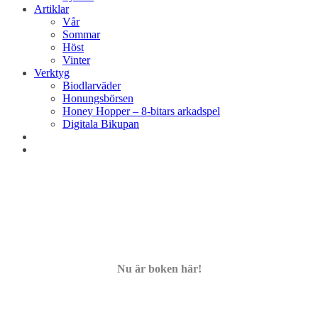
Artiklar
Vår
Sommar
Höst
Vinter
Verktyg
Biodlarväder
Honungsbörsen
Honey Hopper – 8-bitars arkadspel
Digitala Bikupan
Nu är boken här!