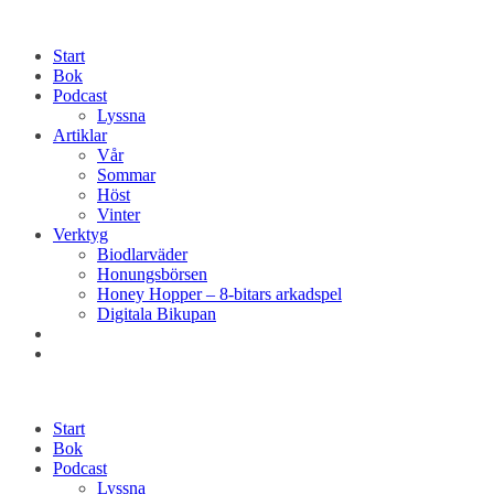
Start
Bok
Podcast
Lyssna
Artiklar
Vår
Sommar
Höst
Vinter
Verktyg
Biodlarväder
Honungsbörsen
Honey Hopper – 8-bitars arkadspel
Digitala Bikupan
Start
Bok
Podcast
Lyssna