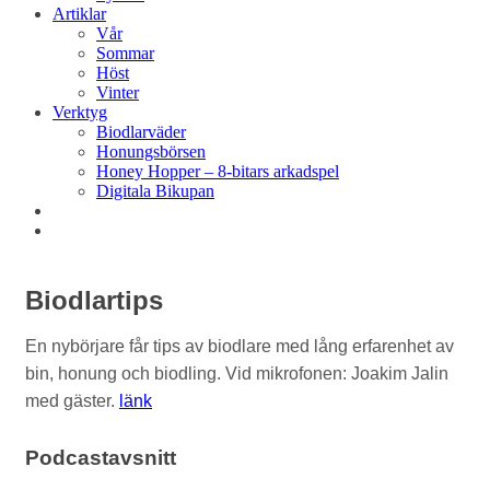
Artiklar
Vår
Sommar
Höst
Vinter
Verktyg
Biodlarväder
Honungsbörsen
Honey Hopper – 8-bitars arkadspel
Digitala Bikupan
Biodlartips
En nybörjare får tips av biodlare med lång erfarenhet av
bin, honung och biodling. Vid mikrofonen: Joakim Jalin
med gäster.
länk
Podcastavsnitt