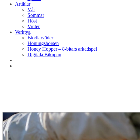
Artiklar
Vår
Sommar
Höst
Vinter
Verktyg
Biodlarväder
Honungsbörsen
Honey Hopper – 8-bitars arkadspel
Digitala Bikupan