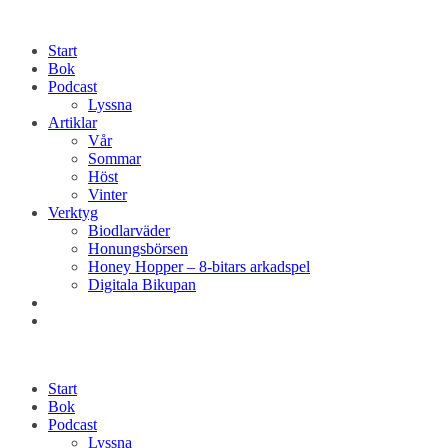
Start
Bok
Podcast
Lyssna
Artiklar
Vår
Sommar
Höst
Vinter
Verktyg
Biodlarväder
Honungsbörsen
Honey Hopper – 8-bitars arkadspel
Digitala Bikupan
Start
Bok
Podcast
Lyssna