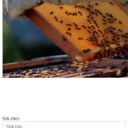
ARTIKLAR
•
PODCAST
Sök bland våra 58 biodlartips
Sök efter: