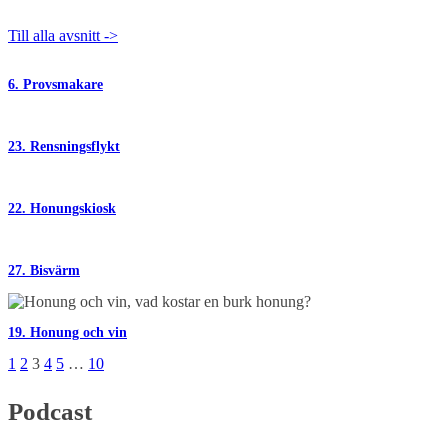
Till alla avsnitt ->
6. Provsmakare
23. Rensningsflykt
22. Honungskiosk
27. Bisvärm
19. Honung och vin
1
2
3
4
5
…
10
Podcast