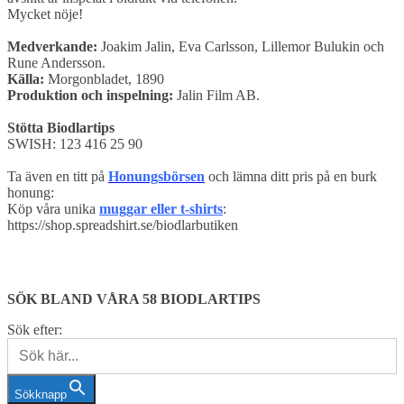
Mycket nöje!
Medverkande:
Joakim Jalin, Eva Carlsson, Lillemor Bulukin och
Rune Andersson.
Källa:
Morgonbladet, 1890
Produktion och inspelning:
Jalin Film AB.
Stötta Biodlartips
SWISH:
123 416 25 90
Ta även en titt på
Honungsbörsen
och lämna ditt pris på en burk
honung:
Köp våra unika
muggar eller t-shirts
:
https://shop.spreadshirt.se/biodlarbutiken
SÖK BLAND VÅRA 58 BIODLARTIPS
Sök efter:
Sökknapp