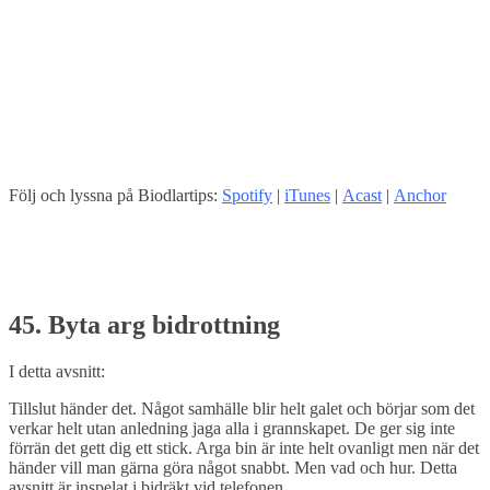
Följ och lyssna på Biodlartips:
Spotify
|
iTunes
|
Acast
|
Anchor
45. Byta arg bidrottning
I detta avsnitt:
Tillslut händer det. Något samhälle blir helt galet och börjar som det
verkar helt utan anledning jaga alla i grannskapet. De ger sig inte
förrän det gett dig ett stick. Arga bin är inte helt ovanligt men när det
händer vill man gärna göra något snabbt. Men vad och hur. Detta
avsnitt är inspelat i bidräkt vid telefonen.