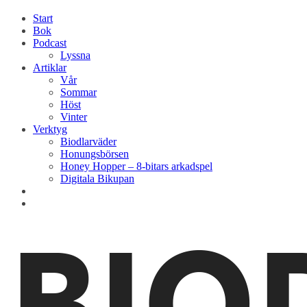
Start
Bok
Podcast
Lyssna
Artiklar
Vår
Sommar
Höst
Vinter
Verktyg
Biodlarväder
Honungsbörsen
Honey Hopper – 8-bitars arkadspel
Digitala Bikupan