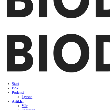
Start
Bok
Podcast
Lyssna
Artiklar
Vår