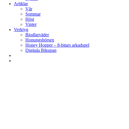
Artiklar
Vår
Sommar
Höst
Vinter
Verktyg
Biodlarväder
Honungsbörsen
Honey Hopper – 8-bitars arkadspel
Digitala Bikupan