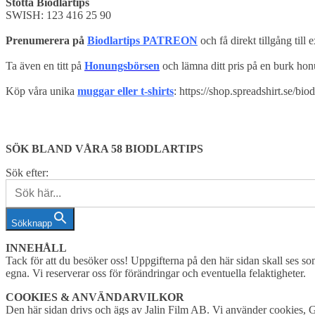
Stötta Biodlartips
SWISH:
123 416 25 90
Prenumerera på
Biodlartips PATREON
och få direkt tillgång till 
Ta även en titt på
Honungsbörsen
och lämna ditt pris på en burk hon
Köp våra unika
muggar eller t-shirts
:
https://shop.spreadshirt.se/bio
SÖK BLAND VÅRA 58 BIODLARTIPS
Sök efter:
Sökknapp
INNEHÅLL
Tack för att du besöker oss! Uppgifterna på den här sidan skall ses som
egna. Vi reserverar oss för förändringar och eventuella felaktigheter.
COOKIES & ANVÄNDARVILKOR
Den här sidan drivs och ägs av Jalin Film AB. Vi använder cookies, G