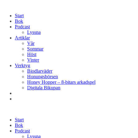
Start
Bok
Podcast
Lyssna
Artiklar
Vår
Sommar
Höst
Vinter
Verktyg
Biodlarväder
Honungsbörsen
Honey Hopper – 8-bitars arkadspel
Digitala Bikupan
Start
Bok
Podcast
Lyssna