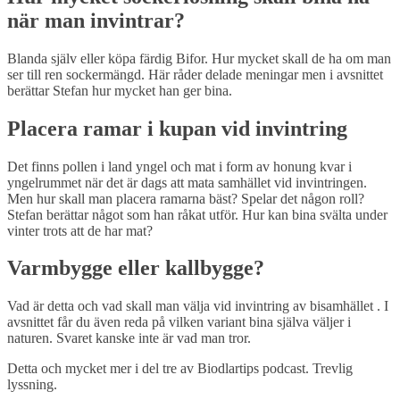
när man invintrar?
Blanda själv eller köpa färdig Bifor. Hur mycket skall de ha om man
ser till ren sockermängd. Här råder delade meningar men i avsnittet
berättar Stefan hur mycket han ger bina.
Placera ramar i kupan vid invintring
Det finns pollen i land yngel och mat i form av honung kvar i
yngelrummet när det är dags att mata samhället vid invintringen.
Men hur skall man placera ramarna bäst? Spelar det någon roll?
Stefan berättar något som han råkat utför. Hur kan bina svälta under
vinter trots att de har mat?
Varmbygge eller kallbygge?
Vad är detta och vad skall man välja vid invintring av bisamhället . I
avsnittet får du även reda på vilken variant bina själva väljer i
naturen. Svaret kanske inte är vad man tror.
Detta och mycket mer i del tre av Biodlartips podcast. Trevlig
lyssning.