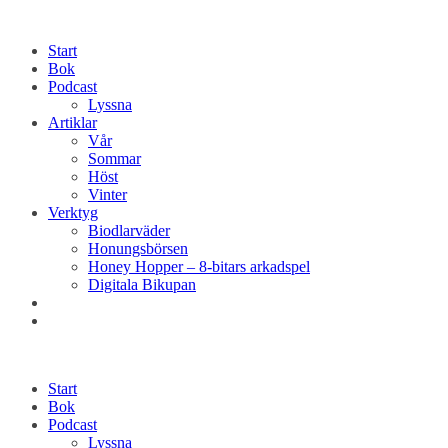
Start
Bok
Podcast
Lyssna
Artiklar
Vår
Sommar
Höst
Vinter
Verktyg
Biodlarväder
Honungsbörsen
Honey Hopper – 8-bitars arkadspel
Digitala Bikupan
Start
Bok
Podcast
Lyssna