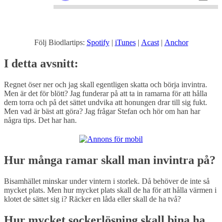
Följ Biodlartips:
Spotify
|
iTunes
|
Acast
|
Anchor
I detta avsnitt:
Regnet öser ner och jag skall egentligen skatta och börja invintra.
Men är det för blött? Jag funderar på att ta in ramarna för att hålla
dem torra och på det sättet undvika att honungen drar till sig fukt.
Men vad är bäst att göra? Jag frågar Stefan och hör om han har
några tips. Det har han.
Hur många ramar skall man invintra på?
Bisamhället minskar under vintern i storlek. Då behöver de inte så
mycket plats. Men hur mycket plats skall de ha för att hålla värmen i
klotet de sättet sig i? Räcker en låda eller skall de ha två?
Hur mycket sockerlösning skall bina ha