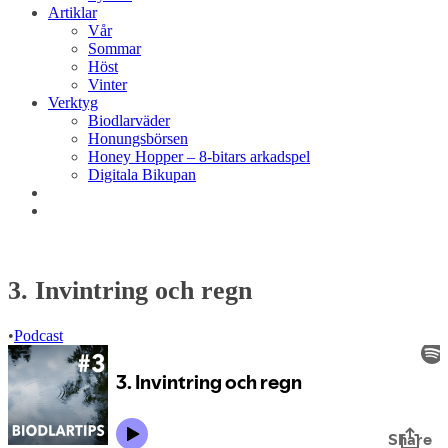
Artiklar
Vår
Sommar
Höst
Vinter
Verktyg
Biodlarväder
Honungsbörsen
Honey Hopper – 8-bitars arkadspel
Digitala Bikupan
3. Invintring och regn
•
Podcast