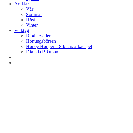
Artiklar
Vår
Sommar
Höst
Vinter
Verktyg
Biodlarväder
Honungsbörsen
Honey Hopper – 8-bitars arkadspel
Digitala Bikupan