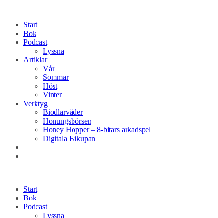
Start
Bok
Podcast
Lyssna
Artiklar
Vår
Sommar
Höst
Vinter
Verktyg
Biodlarväder
Honungsbörsen
Honey Hopper – 8-bitars arkadspel
Digitala Bikupan
Start
Bok
Podcast
Lyssna